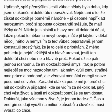
Upřímně, spíš přemýšlím, jestli vůbec někdy byla doba, kdy
jsem o ukončení doktorátu neuvažoval. Nejde ani o to, že
získat doktorát je poměrně náročné – já osobně například
nerozumím, proč si spousta doktorandů stěžuje, že mají
těžký úděl. Nikdo je s pistolí u hlavy nenutí doktorát dělat,
takže pokud to někomu nevyhovuje, může jít kdykoliv dělat
něco jiného. A nemyslím to teď vůbec pejorativně, jenom
konstatuji prostý fakt, že je to celé o prioritách. Z mého
pohledu je nejdůležitější si v hlavě urovnat, jestli ten
doktorát chci nebo ne a hlavně proč. Pokud už se pak
jednou rozhodnu, že mi doktorát dává smysl, tak je potom
nejlepší se moc nezaobírat tím, jak mám kvůli tomu strašně
moc práce a podobně, ale věnovat mentální energii snaze
posunout se vpřed. Zásadní otázka podle mě je: proč chci
mít doktorát? A případně, kde se vidím za několik let, jaký
chci vést život, a jestli mi doktorát pomůže se tam dostat.
Doktorát, jako všechno v životě, je jenom trade-off. Čas a
energie se dají využít na milion způsobů a člověk si musí
vybrat, co chce.