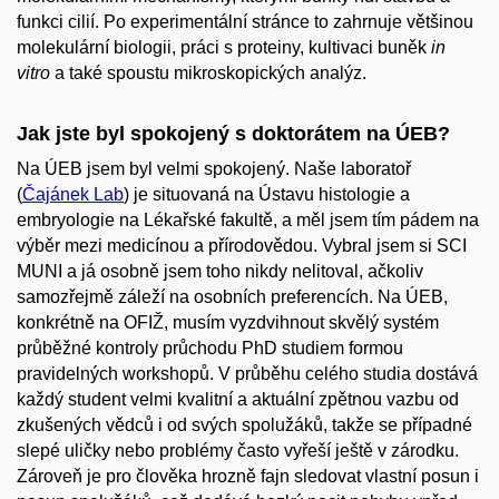
funkci cilií. Po experimentální stránce to zahrnuje většinou
molekulární biologii, práci s proteiny, kultivaci buněk
in
vitro
a také spoustu mikroskopických analýz.
Jak jste byl spokojený s doktorátem na ÚEB?
Na ÚEB jsem byl velmi spokojený. Naše laboratoř
(
Čajánek Lab
) je situovaná na Ústavu histologie a
embryologie na Lékařské fakultě, a měl jsem tím pádem na
výběr mezi medicínou a přírodovědou. Vybral jsem si SCI
MUNI a já osobně jsem toho nikdy nelitoval, ačkoliv
samozřejmě záleží na osobních preferencích. Na ÚEB,
konkrétně na OFIŽ, musím vyzdvihnout skvělý systém
průběžné kontroly průchodu PhD studiem formou
pravidelných workshopů. V průběhu celého studia dostává
každý student velmi kvalitní a aktuální zpětnou vazbu od
zkušených vědců i od svých spolužáků, takže se případné
slepé uličky nebo problémy často vyřeší ještě v zárodku.
Zároveň je pro člověka hrozně fajn sledovat vlastní posun i