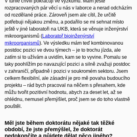
V tuhle chvíli pokračuji ve výzkumu. Mám ještě
rozpracovaných pár věcí u nás v laborce a nerad odcházím
od rozdělané práce. Zároveň jsem ale cítil, že určitě
potřebuji nějakou změnu, a podařilo se mi sehnat místo
ještě v jiné laboratoři na UKB, která se věnuje inženýrství
mikroorganismů (
Laboratoř bioinženýrství
mikroorganismů
). Ve výsledku mám teď kombinovanou
postdoc pozici ve dvou týmech – je to trochu jízda, ale
zatím si to užívám a uvidím, kam se to vyvine. Pomalu se
taky poohlížím po navazující pozici a silně zvažuji postdoc
v zahraničí, případně i pozici v soukromém sektoru. Jsem
celkem flexibilní, ale zásadní je pro mě povaha budoucího
projektu – rád bych pracoval na něčem s přesahem, kde
můžu tvořit pozitivní hodnotu, abych za deset let, až se
ohlédnu, nemusel přemýšlet, proč jsem se do toho vlastně
pouštěl.
Měl jste během doktorátu nějaké tak těžké
období, že jste přemýšlel, že doktorát
nedokončíte a půjdete dělat něco jiného?