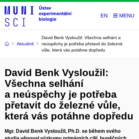
EN
David Benk Vysloužil: Všechna selhání a
Aktuálně
neúspěchy je potřeba přetavit do železné
vůle, která vás potáhne dopředu
David Benk Vysloužil:
Všechna selhání
a neúspěchy je potřeba
přetavit do železné vůle,
která vás potáhne dopředu
Mgr. David
Benk
Vysloužil, Ph.D. se během svého
studia věnoval výzkumu primárních
cilií
, buněčných