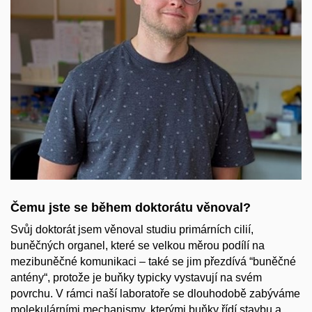
Čemu jste se během doktorátu věnoval?
Svůj doktorát jsem věnoval studiu primárních cilií,
buněčných organel, které se velkou měrou podílí na
mezibuněčné komunikaci – také se jim přezdívá “buněčné
antény“, protože je buňky typicky vystavují na svém
povrchu. V rámci naší laboratoře se dlouhodobě zabýváme
molekulárními mechanismy, kterými buňky řídí stavbu a