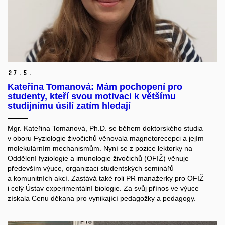
27.
5.
Kateřina Tomanová: Mám pochopení pro
studenty, kteří svou motivaci k většímu
studijnímu úsilí zatím hledají
Mgr. Kateřina Tomanová, Ph.D. se během doktorského studia
v oboru Fyziologie živočichů věnovala magnetorecepci a jejím
molekulárním mechanismům. Nyní se z pozice lektorky na
Oddělení fyziologie a imunologie živočichů (OFIŽ) věnuje
především výuce, organizaci studentských seminářů
a komunitních akcí. Zastává také roli PR manažerky pro OFIŽ
i celý Ústav experimentální biologie. Za svůj přínos ve výuce
získala Cenu děkana pro vynikající pedagožky a pedagogy.