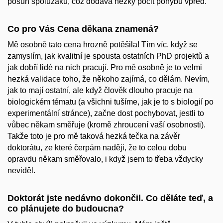
posun spolužáků, což dodává hezký pocit pohybu vpřed.
Co pro
Vás
Cena děkana znamená?
Mě osobně tato cena hrozně potěšila! Tím víc, když se
zamyslím, jak kvalitní je spousta ostatních PhD projektů a
jak dobří lidé na nich pracují. Pro mě osobně je to velmi
hezká validace toho, že někoho zajímá, co dělám. Nevím,
jak to mají ostatní, ale když člověk dlouho pracuje na
biologickém tématu (a všichni tušíme, jak je to s biologií po
experimentální stránce), začne dost pochybovat, jestli to
vůbec někam směřuje (kromě zhroucení vaší osobnosti).
Takže toto je pro mě taková hezká tečka na závěr
doktorátu, ze které čerpám naději, že to celou dobu
opravdu někam směřovalo, i když jsem to třeba vždycky
neviděl.
Doktorát jste nedávno dokončil. Co děláte teď, a
co plánujete do budoucna?