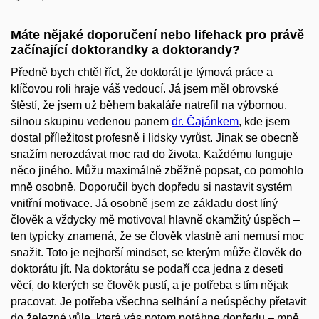
Máte nějaké doporučení nebo lifehack pro právě
začínající doktorandky a doktorandy?
Předně bych chtěl říct, že doktorát je týmová práce a
klíčovou roli hraje váš vedoucí. Já jsem měl obrovské
štěstí, že jsem už během bakaláře natrefil na výbornou,
silnou skupinu vedenou panem
dr. Čajánkem
, kde jsem
dostal příležitost profesně i lidsky vyrůst. Jinak se obecně
snažím nerozdávat moc rad do života. Každému funguje
něco jiného. Můžu maximálně zběžně popsat, co pomohlo
mně osobně. Doporučil bych dopředu si nastavit systém
vnitřní motivace. Já osobně jsem ze základu dost líný
člověk a vždycky mě motivoval hlavně okamžitý úspěch –
ten typicky znamená, že se člověk vlastně ani nemusí moc
snažit. Toto je nejhorší mindset, se kterým může člověk do
doktorátu jít. Na doktorátu se podaří cca jedna z deseti
věcí, do kterých se člověk pustí, a je potřeba s tím nějak
pracovat. Je potřeba všechna selhání a neúspěchy přetavit
do železné vůle, která vás potom potáhne dopředu – mně