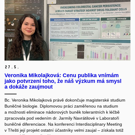
27.
5.
Veronika Mikolajková: Cenu publika vnímám
jako potvrzení toho, že náš výzkum má smysl
a dokáže zaujmout
Bc. Veronika
Mikolajková
právě dokončuje magisterské studium
Buněčné biologie. Diplomovou práci zaměřenou na studium
a možnosti eliminace nádorových buněk tolerantních k léčbě
zpracovala pod vedením dr. Jarmily Navrátilové v
Laboratoři
buněčné diferenciace
. Na konferenci
Interdisciplinary
Meeting
v Třešti její projekt ostatní účastníky velmi zaujal – získala totiž