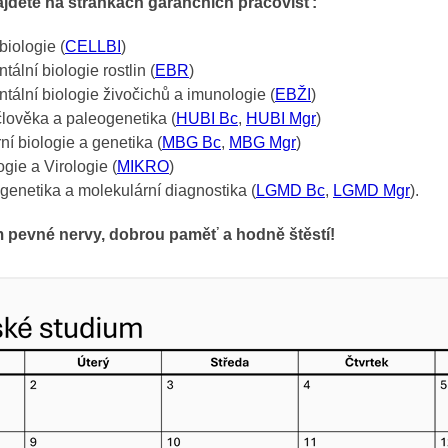
jdete na stránkách garančních pracovišť:
iologie (
CELLBI
)
ální biologie rostlin (
EBR
)
tální biologie živočichů a imunologie (
EBŽI
)
člověka a paleogenetika (
HUBI Bc
,
HUBI Mgr
)
ní biologie a genetika (
MBG Bc
,
MBG Mgr
)
gie a Virologie (
MIKRO
)
genetika a molekulární diagnostika (
LGMD Bc
,
LGMD Mgr
).
 pevné nervy, dobrou paměť a hodně štěstí!