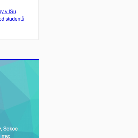
by v ISu
.
od studentů