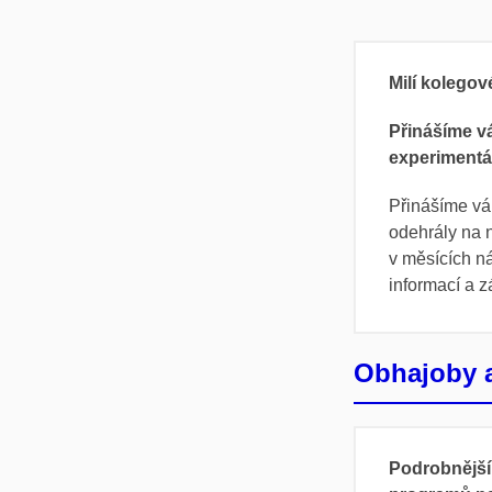
Milí kolegové
Přinášíme v
experimentál
Přinášíme vám
odehrály na n
v měsících n
informací a z
Obhajoby a
Podrobnější