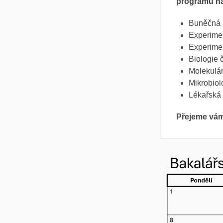
programů na
Buněčná b
Experiment
Experimen
Biologie 
Molekulár
Mikrobiolo
Lékařská 
Přejeme vám