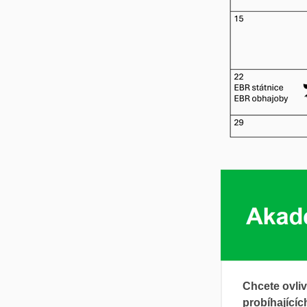
Chcete ovli
probíhající