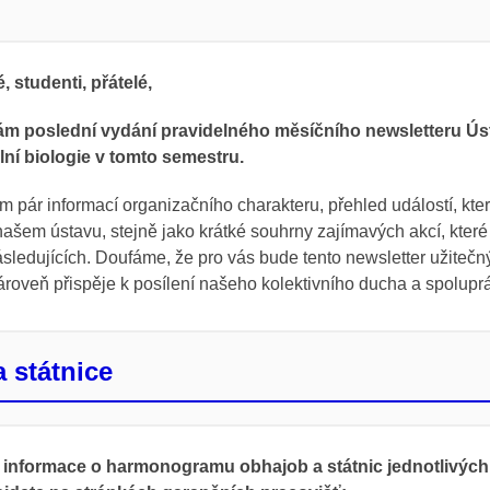
, studenti, přátelé,
ám poslední vydání pravidelného měsíčního newsletteru Ús
ní biologie v tomto semestru.
 pár informací organizačního charakteru, přehled událostí, kte
ašem ústavu, stejně jako krátké souhrny zajímavých akcí, které
ásledujících. Doufáme, že pro vás bude tento newsletter užiteč
ároveň přispěje k posílení našeho kolektivního ducha a spolupr
 státnice
 informace o harmonogramu obhajob a státnic jednotlivých 