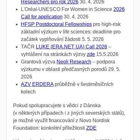
Researchers pro rok 2026
30. 4. 2026
L'Oréal-UNESCO For Women in Science
2026
Call for application
30. 4. 2026
HFSP Postdoctoral Fellowships
pro high-risk
základní výzkum v life sciences: deadline pro
začátek vyplňování žádosti 5. 5. 2026
TAČR
LUKE (ERA.NET UA) Call 2026
–
vyhlášení na stránkách výzvy
zde
15.5.2026
Grantová výzva
Neoli Research
– podpora
výzkumu v oblasti předčasných porodů 29. 5.
2026
AZV ERDERA
průběžně v šestiměsíčních
kolech
Pokud spolupracujete s vědci z Dánska
(v některých případech i z jiných severských st
átů),
je možné využít financování z Novo Nordisk
Foundation: konkrétní příležitosti
ZDE