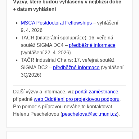
Výzvy, které budou vyhlášeny v nejbližší době
+ datum vyhlášení
MSCA Postdoctoral Fellowships
– vyhlášení
9. 4. 2026
TAČR (bilaterální spolupráce): 16. veřejná
soutěž SIGMA DC4 –
předběžné informace
(vyhlášení 22. 4. 2026)
TAČR Industrial Chairs: 17. veřejná soutěž
SIGMA DC2 –
předběžné informace
(vyhlášení
3Q/2026)
Další výzvy a informace, viz
portál zaměstnance
,
případně
web Oddělení pro projektovou podporu
.
Pro pomoc s přípravou neváhejte kontaktovat
Helenu Peschelovou (
peschelova@sci.muni.cz
).