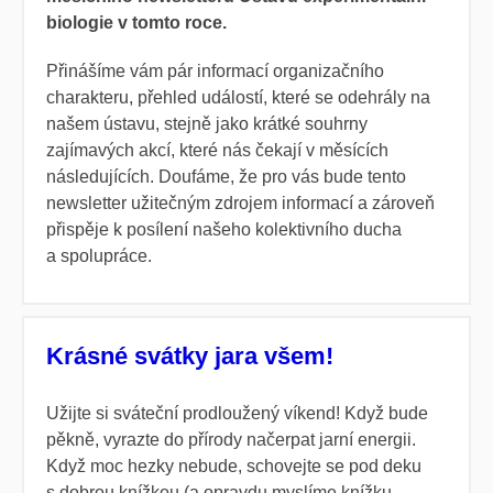
biologie v tomto roce.
Přinášíme vám pár informací organizačního
charakteru, přehled událostí, které se odehrály na
našem ústavu, stejně jako krátké souhrny
zajímavých akcí, které nás čekají v měsících
následujících. Doufáme, že pro vás bude tento
newsletter užitečným zdrojem informací a zároveň
přispěje k posílení našeho kolektivního ducha
a spolupráce.
Krásné svátky jara všem!
Užijte si sváteční prodloužený víkend! Když bude
pěkně, vyrazte do přírody načerpat jarní energii.
Když moc hezky nebude, schovejte se pod deku
s dobrou knížkou (a opravdu myslíme knížku,