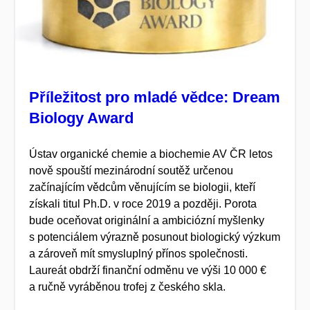
Příležitost pro mladé vědce: Dream
Biology Award
Ústav organické chemie a biochemie AV ČR letos
nově
spouští
mezinárodní soutěž určenou
začínajícím vědcům věnujícím se biologii
, kteří
získali titul Ph.D.
v roce 2019 a později
.
Porot
a
bude
oceň
ovat
originální a ambiciózní myšlenky
s potenciálem výrazně posunout biologický výzkum
a zároveň
mít
smysluplný přínos společnosti.
Laureát obdrží finanční
odměnu ve výši 10 000 €
a ručně vyráběnou trofej z českého skla.