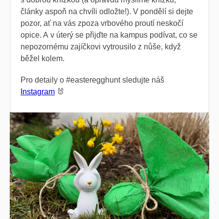
články aspoň na chvíli odložte!). V pondělí si dejte
pozor, ať na vás zpoza vrbového proutí neskočí
opice. A v úterý se přijďte na kampus podívat, co se
nepozornému zajíčkovi vytrousilo z nůše, když
běžel kolem.
Pro detaily o #easteregghunt sledujte náš
Instagram
🐰