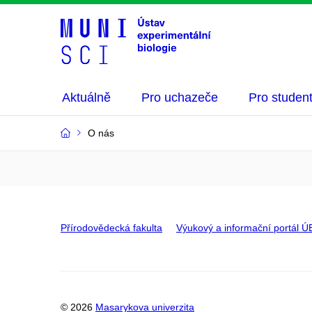
Aktuálně
Pro uchazeče
Pro studen
O nás
Přírodovědecká fakulta
Výukový a informační portál Ú
© 2026
Masarykova univerzita