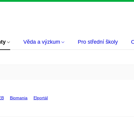
nty
Věda a výzkum
Pro střední školy
O
EB
Biomania
Elportál